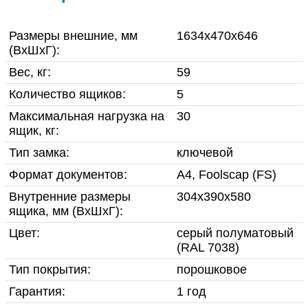
О компании
Гарантия и возврат товара
Размеры внешние, мм
1634x470x646
(ВхШхГ):
Инструкции по сборке
Вес, кг:
59
мебели
Количество ящиков:
5
Максимальная нагрузка на
30
Фото готовой продукции
ящик, кг:
Тип замка:
ключевой
Вакансии
Формат документов:
A4, Foolscap (FS)
Реквизиты
Внутренние размеры
304х390х580
ящика, мм (ВхШхГ):
Цвет:
серый полуматовый
Доставка
(RAL 7038)
Контакты
Тип покрытия:
порошковое
Гарантия:
1 год