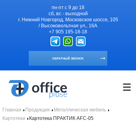
пн-пт с 9 до 18
сб, вс - выходной
г. Нижний Новгород, Московское шоссе, 105
/ Высоковольтная ул., 16А
+7 905 195-18-18
ОБРАТНЫЙ ЗВОНОК
Главная
Продукция
Металлическая мебель
Главная
Картотеки
Картотека ПРАКТИК AFC-05
Продукция