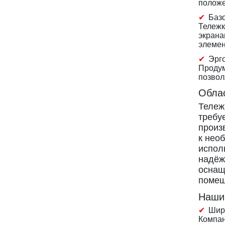
положе
Баз
Тележк
экрана
элемен
Эрг
Продум
позвол
Обла
Тележ
требу
произ
к нео
испол
надёж
оснащ
помещ
Наши
Шир
Компан