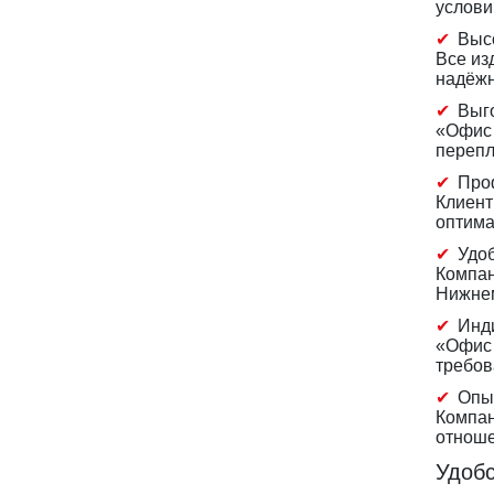
услови
Высо
Все из
надёжн
Выг
«Офис 
перепл
Про
Клиент
оптима
Удоб
Компан
Нижнем
Инд
«Офис 
требов
Опы
Компан
отноше
Удобс