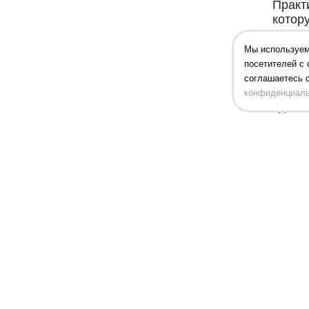
Практ
котор
выгод
«Офис
Мы используем
функц
посетителей с 
Свяжи
соглашаетесь 
профе
конфиденциаль
сдела