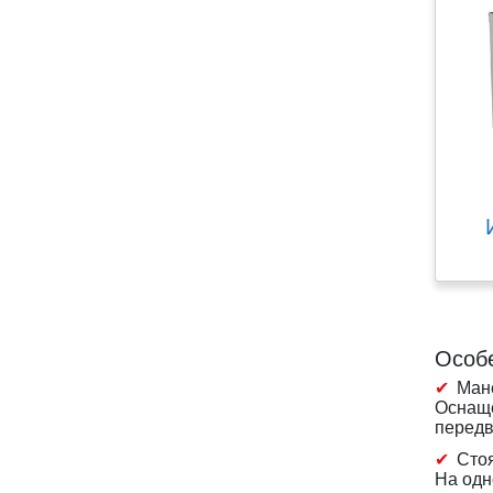
Особ
Манё
Оснаще
передв
Сто
На одн