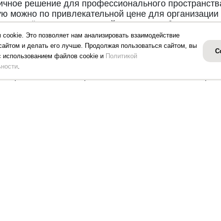
ичное решение для профессионального пространства
ую можно по привлекательной цене для организации 
но подчёркивает системный подход к работе и помог
 Плюс» в Нижнем Новгороде предлагает широкий вы
 cookie. Это позволяет нам анализировать взаимодействие
иональность. Надёжные решения помогут повысить э
сайтом и делать его лучше. Продолжая пользоваться сайтом, вы
С
тесь с нами любым удобным способом для оформлен
с использованием файлов cookie и
Политикой
ссиональной консультации по выбору оптимальной м
ности
.
ть правильный выбор и ответить на все ваши вопрос