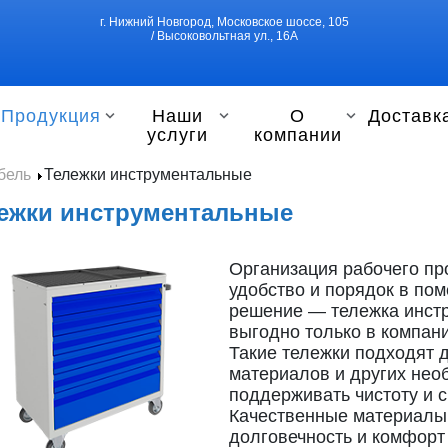
г. Нижний Новгород, Московское шоссе, 105
/ Высоковольтная ул., 16А
Продукция
Наши
О
Доставк
услуги
компании
бель
Тележки инструментальные
ежки инструментальные
Организация рабочего пр
удобство и порядок в по
решение — тележка инстр
выгодно только в компа
Такие тележки подходят 
материалов и других нео
поддерживать чистоту и с
Качественные материалы
долговечность и комфорт