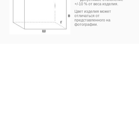
+/-10 % от веса изделия.
cookie. Это позволяет
нам анализировать
Цвет изделия может
отличаться от
взаимодействие
представленного на
посетителей с сайтом
фотографии.
и делать его лучше.
Продолжая
Соглашаюсь
пользоваться сайтом,
вы соглашаетесь с
использованием
файлов cookie и
Политикой
конфиденциальности
.