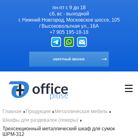
пн-пт с 9 до 18
сб, вс - выходной
г. Нижний Новгород, Московское шоссе, 105
/ Высоковольтная ул., 16А
+7 905 195-18-18
ОБРАТНЫЙ ЗВОНОК
Главная
Продукция
Металлическая мебель
Главная
Шкафы для раздевалок (локеры)
Продукция
Трехсекционный металлический шкаф для сумок
ШРМ-312