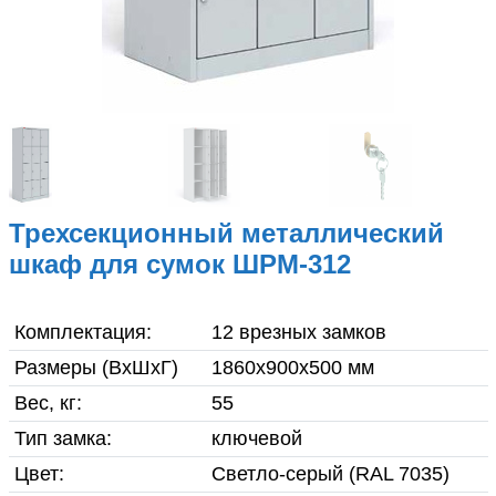
О компании
Гарантия и возврат товара
Инструкции по сборке
мебели
Фото готовой продукции
Трехсекционный металлический
Вакансии
шкаф для сумок ШРМ-312
Реквизиты
Комплектация:
12 врезных замков
Размеры (ВхШхГ)
1860x900x500 мм
Доставка
Вес, кг:
55
Контакты
Тип замка:
ключевой
Цвет:
Светло-серый (RAL 7035)