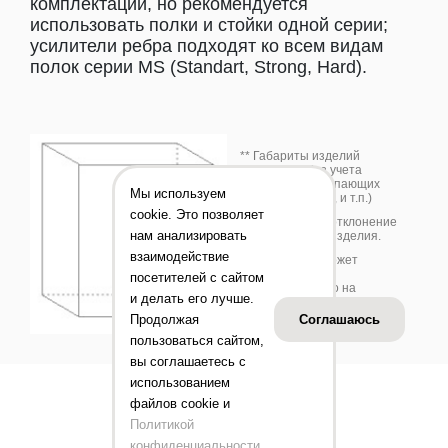
комплектации, но рекомендуется
использовать полки и стойки одной серии;
усилители ребра подходят ко всем видам
полок серии MS (Standart, Strong, Hard).
** Габариты изделий
приведены без учета
габаритов выступающих
Мы используем
деталей (замков, и т.п.)
cookie. Это позволяет
*** Допустимое отклонение
нам анализировать
+/-10 % от веса изделия.
взаимодействие
Цвет изделия может
отличаться от
посетителей с сайтом
представленного на
и делать его лучше.
фотографии.
Продолжая
Соглашаюсь
пользоваться сайтом,
вы соглашаетесь с
использованием
файлов cookie и
Политикой
конфиденциальности
.