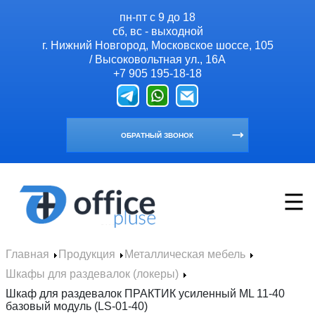
пн-пт с 9 до 18
сб, вс - выходной
г. Нижний Новгород, Московское шоссе, 105
/ Высоковольтная ул., 16А
+7 905 195-18-18
ОБРАТНЫЙ ЗВОНОК
Главная
Продукция
Металлическая мебель
Главная
Шкафы для раздевалок (локеры)
Продукция
Шкаф для раздевалок ПРАКТИК усиленный ML 11-40
базовый модуль (LS-01-40)