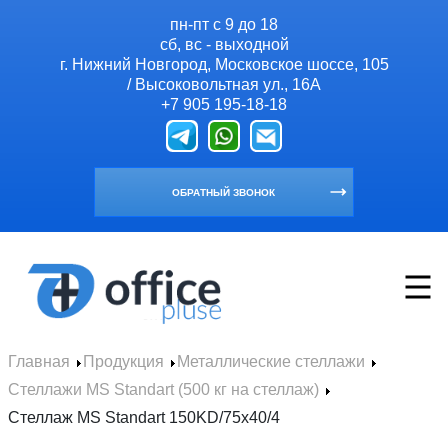
пн-пт с 9 до 18
сб, вс - выходной
г. Нижний Новгород, Московское шоссе, 105
/ Высоковольтная ул., 16А
+7 905 195-18-18
ОБРАТНЫЙ ЗВОНОК
Главная
Продукция
Металлические стеллажи
Главная
Стеллажи MS Standart (500 кг на стеллаж)
Продукция
Стеллаж MS Standart 150KD/75x40/4