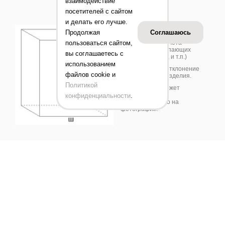
взаимодействие
посетителей с сайтом
и делать его лучше.
Продолжая
Соглашаюсь
** Габариты изделий
пользоваться сайтом,
приведены без учета
габаритов выступающих
вы соглашаетесь с
деталей (замков, и т.п.)
использованием
*** Допустимое отклонение
файлов cookie и
+/-10 % от веса изделия.
Политикой
Цвет изделия может
отличаться от
конфиденциальности
.
представленного на
фотографии.