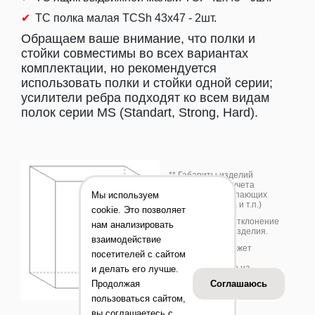
TC полка малая TCSh 43х47 - 2шт.
Обращаем ваше внимание, что полки и
стойки совместимы во всех вариантах
комплектации, но рекомендуется
использовать полки и стойки одной серии;
усилители ребра подходят ко всем видам
полок серии MS (Standart, Strong, Hard).
** Габариты изделий
приведены без учета
габаритов выступающих
Мы используем
деталей (замков, и т.п.)
cookie. Это позволяет
*** Допустимое отклонение
нам анализировать
+/-10 % от веса изделия.
взаимодействие
Цвет изделия может
посетителей с сайтом
отличаться от
представленного на
и делать его лучше.
фотографии.
Продолжая
Соглашаюсь
пользоваться сайтом,
вы соглашаетесь с