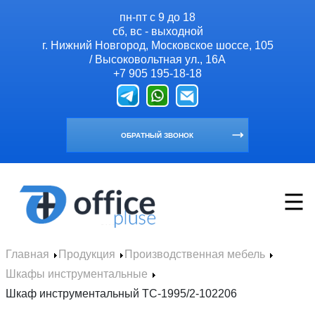
пн-пт с 9 до 18
сб, вс - выходной
г. Нижний Новгород, Московское шоссе, 105
/ Высоковольтная ул., 16А
+7 905 195-18-18
ОБРАТНЫЙ ЗВОНОК
Главная
Продукция
Производственная мебель
Главная
Шкафы инструментальные
Продукция
Шкаф инструментальный TC-1995/2-102206