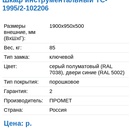
О компании
1995/2-102206
Гарантия и возврат товара
Размеры
1900x950x500
Инструкции по сборке
внешние, мм
(ВхШхГ):
мебели
Вес, кг:
85
Фото готовой продукции
Тип замка:
ключевой
Цвет:
cерый полуматовый (RAL
Вакансии
7038), двери синие (RAL 5002)
Тип покрытия:
Реквизиты
порошковое
Гарантия:
2
Доставка
Производитель:
ПРОМЕТ
Страна:
Россия
Контакты
Цена: р.