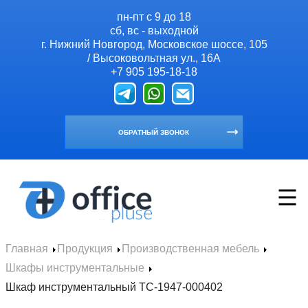
пн-пт с 9 до 18
сб, вс - выходной
г. Нижний Новгород, Московское шоссе, 105
/ Высоковольтная ул., 16А
+7 905 195-18-18
ОБРАТНЫЙ ЗВОНОК
Главная
Продукция
Производственная мебель
Главная
Шкафы инструментальные
Продукция
Шкаф инструментальный TC-1947-000402