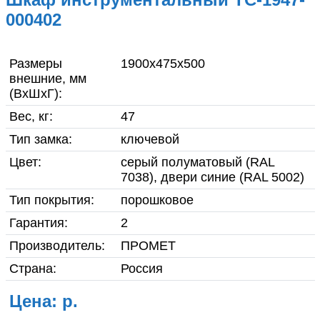
О компании
000402
Гарантия и возврат товара
Размеры
1900x475x500
Инструкции по сборке
внешние, мм
(ВхШхГ):
мебели
Вес, кг:
47
Фото готовой продукции
Тип замка:
ключевой
Цвет:
cерый полуматовый (RAL
Вакансии
7038), двери синие (RAL 5002)
Тип покрытия:
Реквизиты
порошковое
Гарантия:
2
Доставка
Производитель:
ПРОМЕТ
Страна:
Россия
Контакты
Цена: р.